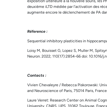
exposition ultérieure à la nouvelle souris, le
deuxième iLTD médiée par l’activation des réc
augmente encore le déclenchement de PA dan
Réference :
Sequential inhibitory plasticities in hippocam
Loisy M, Bouisset G, Lopez S, Muller M, Spitsyn
Neuron. 2022; 110(17):2854-66 doi: 10.1016/j.
Contacts :
Vivien Chevaleyre / Rebecca Piskorowski: Unive
and Neuroscience of Paris, 75014 Paris, France
Laure Verret: Research Center on Animal Cognit
University, CNRS, UPS, 31062 Toulouse, Franc