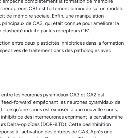
CA2 empêche complètement la formation de mémoire
e des récepteurs CB1 est fortement diminuée sur un modèle
icit de mémoire sociale. Enfin, une manipulation
 principaux de CA2, qui était connue pour améliorer la
a plasticité induite par les récepteurs CB1.
tion entre deux plasticités inhibitrices dans la formation
rspectives de traitement dans des pathologies avec
ue entre les neurones pyramidaux CA3 et CA2 est
e ‘feed-forward’ empêchant les neurones pyramidaux de
. Lorsqu’une souris est exposée à une nouvelle souris,
 inhibitrice des interneurones exprimant la parvalbumine
eurs Delta-opioïdes (DOR-iLTD). Cette désinhibition
ponse à l’activation des entrées de CA3. Après une