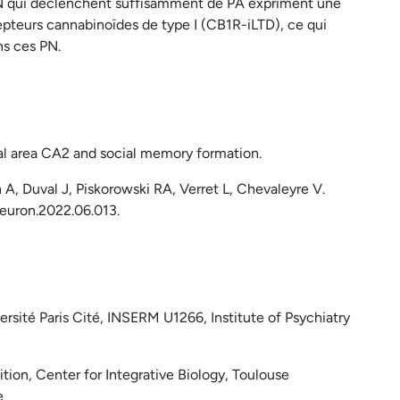
s PN qui déclenchent suffisamment de PA expriment une
epteurs cannabinoïdes de type I (CB1R-iLTD), ce qui
s ces PN.
pal area CA2 and social memory formation.
 A, Duval J, Piskorowski RA, Verret L, Chevaleyre V.
neuron.2022.06.013.
rsité Paris Cité, INSERM U1266, Institute of Psychiatry
ion, Center for Integrative Biology, Toulouse
e