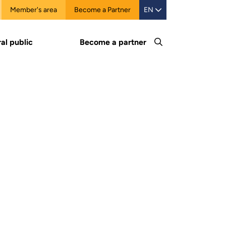
Member's area
Become a Partner
EN
al public
Become a partner