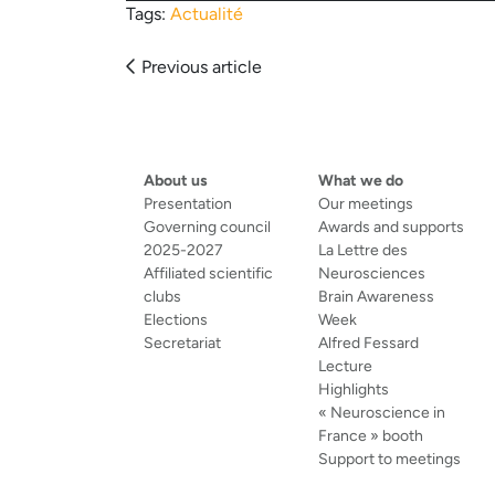
Tags:
Actualité
Articles
Previous article
navigation
About us
What we do
Presentation
Our meetings
Governing council
Awards and supports
2025-2027
La Lettre des
Affiliated scientific
Neurosciences
clubs
Brain Awareness
Elections
Week
Secretariat
Alfred Fessard
Lecture
Highlights
« Neuroscience in
France » booth
Support to meetings