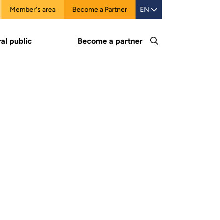
Member's area
Become a Partner
EN
al public
Become a partner