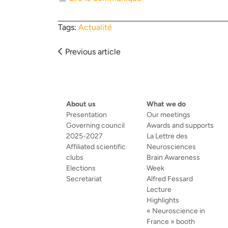
Tags:
Actualité
Articles
Previous article
navigation
About us
What we do
Presentation
Our meetings
Governing council
Awards and supports
2025-2027
La Lettre des
Affiliated scientific
Neurosciences
clubs
Brain Awareness
Elections
Week
Secretariat
Alfred Fessard
Lecture
Highlights
« Neuroscience in
France » booth