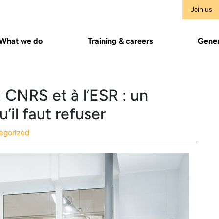
Join us
What we do
Training & careers
Gener
CNRS et à l’ESR : un
il faut refuser
egorized