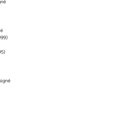
gné
né
999)
95)
signé