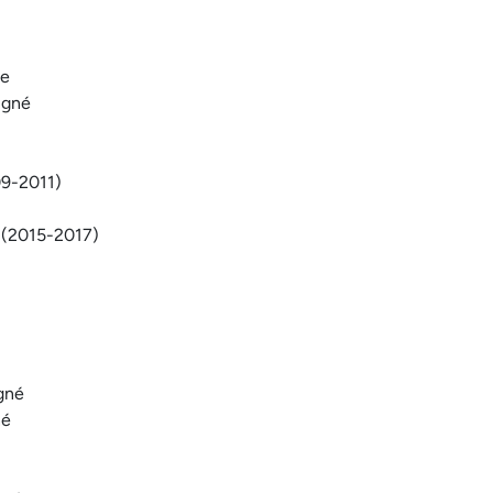
ée
igné
09-2011)
é (2015-2017)
gné
né