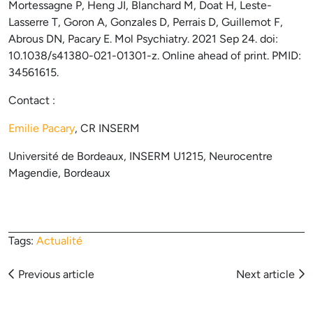
Mortessagne P, Heng JI, Blanchard M, Doat H, Leste-
Lasserre T, Goron A, Gonzales D, Perrais D, Guillemot F,
Abrous DN, Pacary E. Mol Psychiatry. 2021 Sep 24. doi:
10.1038/s41380-021-01301-z. Online ahead of print. PMID:
34561615.
Contact :
Emilie Pacary
, CR INSERM
Université de Bordeaux, INSERM U1215, Neurocentre
Magendie, Bordeaux
Tags:
Actualité
Articles
Previous article
Next article
navigation