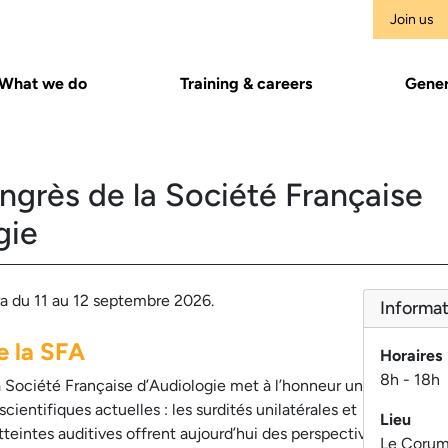
Join us
What we do
Training & careers
Gener
grès de la Société Française
gie
ra du 11 au 12 septembre 2026.
Informat
e la SFA
Horaires
8h - 18h
a Société Française d’Audiologie met à l’honneur un thème au
ientifiques actuelles : les surdités unilatérales et
Lieu
teintes auditives offrent aujourd’hui des perspectives
Le Corum