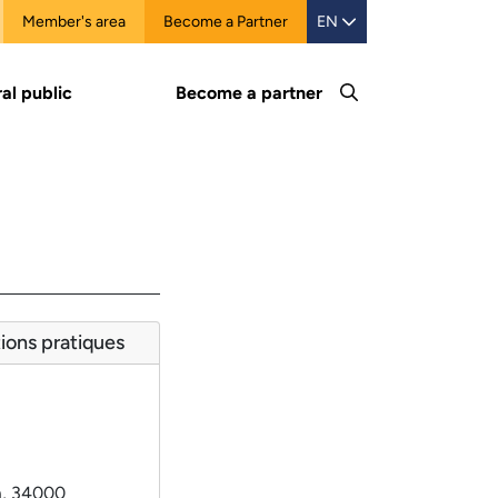
Member's area
Become a Partner
EN
al public
Become a partner
ions pratiques
, 34000