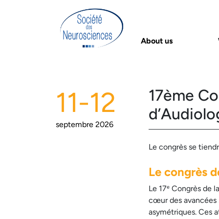
About us
17ème Con
11-12
d’Audiolo
septembre 2026
Le congrès se tiend
Le congrès d
Le 17ᵉ Congrès de l
cœur des avancées sc
asymétriques. Ces at