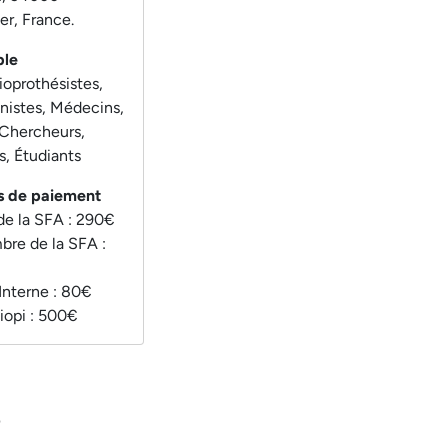
er, France.
ble
oprothésistes,
nistes, Médecins,
 Chercheurs,
s, Étudiants
s de paiement
e la SFA : 290€
re de la SFA :
Interne : 80€
liopi : 500€
n