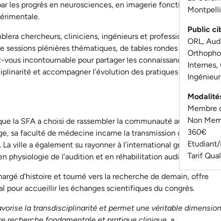
par les progrès en neurosciences, en imagerie fonctionnelle et
Montpelli
érimentale.
Public ci
lera chercheurs, cliniciens, ingénieurs et professionnels de
ORL, Audi
de sessions plénières thématiques, de tables rondes et d’ateliers
Orthopho
z-vous incontournable pour partager les connaissances,
Internes,
sciplinarité et accompagner l’évolution des pratiques au service
Ingénieur
Modalité
Membre d
Non Memb
 que la SFA a choisi de rassembler la communauté audiologique
360€
e, sa faculté de médecine incarne la transmission du savoir et
Etudiant/
. La ville a également su rayonner à l’international grâce à des
Tarif Qua
 physiologie de l’audition et en réhabilitation auditive.
chargé d’histoire et tourné vers la recherche de demain, offre
l pour accueillir les échanges scientifiques du congrès.
vorise la transdisciplinarité et permet une véritable dimensio
tre recherche fondamentale et pratique clinique. »