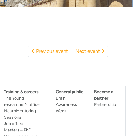
Previous event
Next event
Training & careers
General public
Become a
The Young
Brain
partner
researcher’s office
Awareness
Partnership
NeuroMentoring
Week
Sessions
Job offers
Masters – PhD